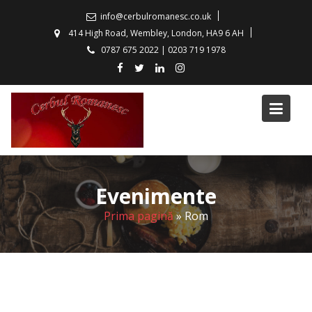
S
info@cerbulromanesc.co.uk
k
414 High Road, Wembley, London, HA9 6 AH
i
0787 675 2022 | 0203 719 1978
p
t
o
c
o
n
t
e
Evenimente
n
t
Prima pagină
»
Rom