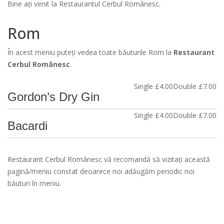
Bine ați venit la Restaurantul Cerbul Românesc.
Rom
În acest meniu puteți vedea toate băuturile Rom la
Restaurant
Cerbul Românesc
.
Single
£4.00
Double
£7.00
Gordon’s Dry Gin
Single
£4.00
Double
£7.00
Bacardi
Restaurant Cerbul Românesc vă recomandă să vizitați această
pagină/meniu constat deoarece noi adăugăm periodic noi
băuturi în meniu.