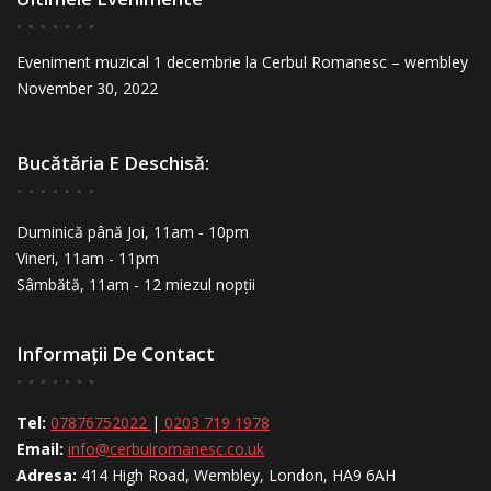
Eveniment muzical 1 decembrie la Cerbul Romanesc – wembley
November 30, 2022
Bucătăria E Deschisă:
Duminică până Joi, 11am - 10pm
Vineri, 11am - 11pm
Sâmbătă, 11am - 12 miezul nopții
Informații De Contact
Tel:
07876752022
|
0203 719 1978
Email:
info@cerbulromanesc.co.uk
Adresa:
414 High Road, Wembley, London, HA9 6AH