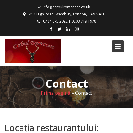
S
info@cerbulromanesc.co.uk
k
414 High Road, Wembley, London, HA9 6 AH
i
0787 675 2022 | 0203 719 1978
p
t
o
c
o
n
t
e
Contact
n
t
Prima pagină
»
Contact
Locația restaurantului: