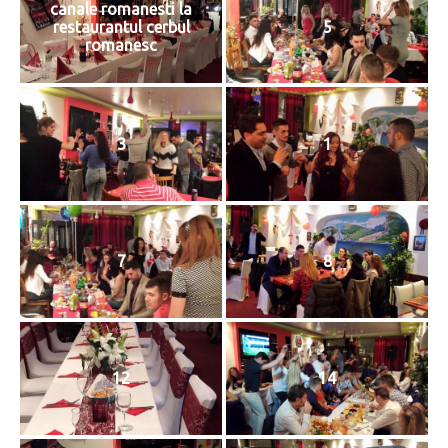
canale romanesti la
restaurantul cerbul
5
romanesc
3
1
7
8
12
14