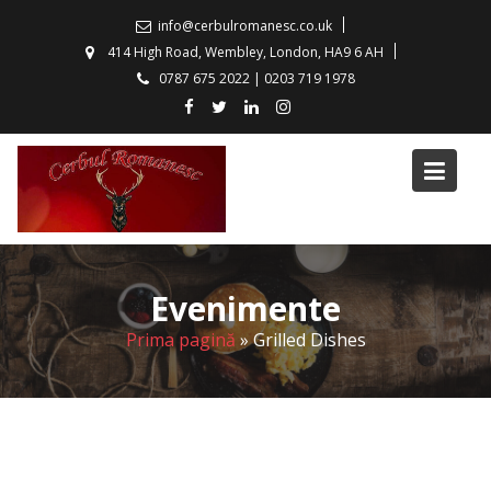
S
info@cerbulromanesc.co.uk
k
414 High Road, Wembley, London, HA9 6 AH
i
0787 675 2022 | 0203 719 1978
p
t
o
c
o
n
t
e
Evenimente
n
t
Prima pagină
»
Grilled Dishes