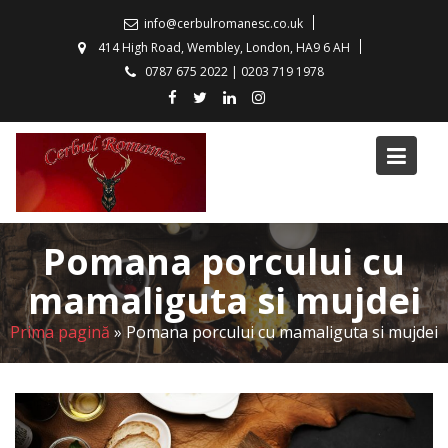
S
info@cerbulromanesc.co.uk
k
414 High Road, Wembley, London, HA9 6 AH
i
0787 675 2022 | 0203 719 1978
p
t
o
c
o
n
t
Pomana porcului cu
e
n
mamaliguta si mujdei
t
Prima pagină
»
Pomana porcului cu mamaliguta si mujdei