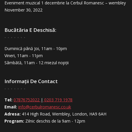
Eveniment muzical 1 decembrie la Cerbul Romanesc – wembley
November 30, 2022
Bucătăria E Deschisă:
Duminică până Joi, 11am - 10pm
Vineri, 11am - 11pm
Sâmbătă, 11am - 12 miezul nopții
Informații De Contact
Tel:
07876752022
|
0203 719 1978
Email:
info@cerbulromanesc.co.uk
Adresa:
414 High Road, Wembley, London, HA9 6AH
Program:
Zilnic deschis de la 9am - 12pm